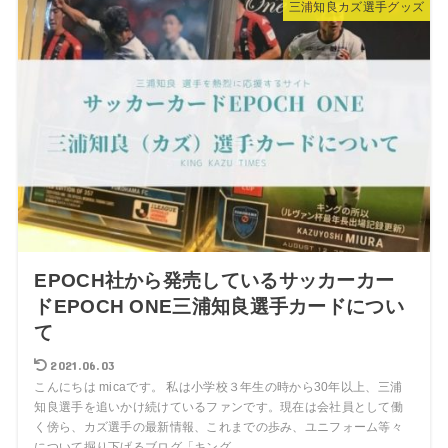
三浦知良カズ選手グッズ
EPOCH社から発売しているサッカーカー
ドEPOCH ONE三浦知良選手カードについ
て
2021.06.03
こんにちは micaです。 私は小学校３年生の時から30年以上、三浦
知良選手を追いかけ続けているファンです。現在は会社員として働
く傍ら、カズ選手の最新情報、これまでの歩み、ユニフォーム等々
について掘り下げるブログ「キング...