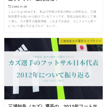
2020.11.08
こんにちは micaです。 私は小学校３年生の時から30年以上、三浦
知良選手を追いかけ続けているファンです。現在は会社員として働
く傍ら、カズ選手の最新情報、これまでの歩み、ユニフォーム等々
について掘り下げるブログ「キング...
三浦知良カズ選手ライブラリー
三浦知良（カズ）選手の 2012年フットサ