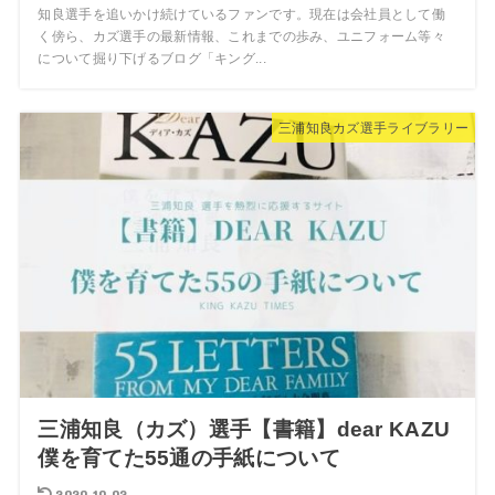
知良選手を追いかけ続けているファンです。現在は会社員として働
く傍ら、カズ選手の最新情報、これまでの歩み、ユニフォーム等々
について掘り下げるブログ「キング...
三浦知良カズ選手ライブラリー
三浦知良（カズ）選手【書籍】dear KAZU
僕を育てた55通の手紙について
2020.10.02