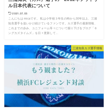
ル日本代表について
2021.07.05
こんにちは micaです。 私は小学校３年生の時から30年以上、三浦
知良選手を追いかけ続けているファンです。カズ選手の最新情報、
これまでの歩み、ユニフォーム等々について掘り下げるブログ「キ
ングカズタイムズ」を日々更新して...
三浦知良カズ選手情報