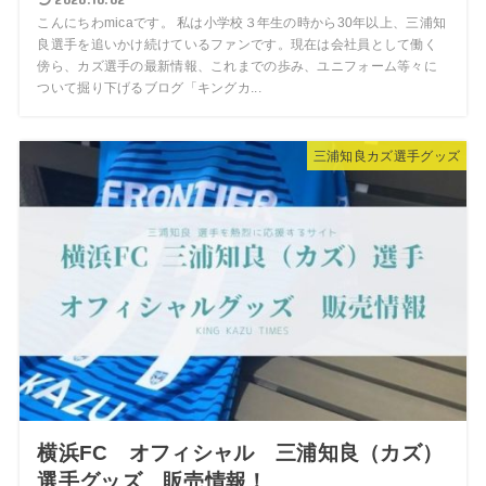
こんにちわmicaです。 私は小学校３年生の時から30年以上、三浦知
良選手を追いかけ続けているファンです。現在は会社員として働く
傍ら、カズ選手の最新情報、これまでの歩み、ユニフォーム等々に
ついて掘り下げるブログ「キングカ...
三浦知良カズ選手グッズ
横浜FC オフィシャル 三浦知良（カズ）
選手グッズ 販売情報！