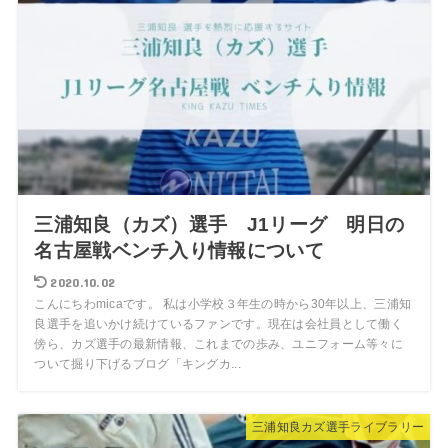
三浦知良（カズ）選手 J1リーグ 明日の
名古屋戦ベンチ入り情報について
2020.10.02
こんにちわmicaです。 私は小学校３年生の時から30年以上、三浦知
良選手を追いかけ続けているファンです。現在は会社員として働く
傍ら、カズ選手の最新情報、これまでの歩み、ユニフォーム等々に
ついて掘り下げるブログ「キングカ...
三浦知良カズ選手ライブラリー