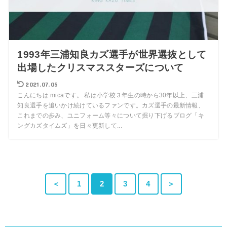
1993年三浦知良カズ選手が世界選抜として
出場したクリスマススターズについて
2021.07.05
こんにちは micaです。 私は小学校３年生の時から30年以上、三浦
知良選手を追いかけ続けているファンです。カズ選手の最新情報、
これまでの歩み、ユニフォーム等々について掘り下げるブログ「キ
ングカズタイムズ」を日々更新して...
＜
1
2
3
4
＞