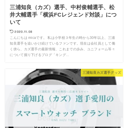
三浦知良（カズ）選手、中村俊輔選手、松
井大輔選手「横浜FCレジェンド対談」につ
いて
2020.11.08
こんにちは micaです。 私は小学校３年生の時から30年以上、三浦
知良選手を追いかけ続けているファンです。現在は会社員として働
く傍ら、カズ選手の最新情報、これまでの歩み、ユニフォーム等々
について掘り下げるブログ「キング...
三浦知良カズ選手グッズ