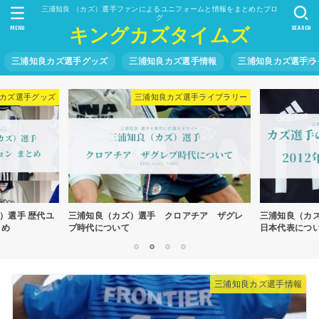
三浦知良 （カズ）選手ファンによるユニフォームと情報をまとめたブロ
グ
MENU
SEARCH
キングカズタイムズ
三浦知良カズ選手グッズ
三浦知良カズ選手情報
三浦知良カズ選手ラ
カズ選手グッズ
三浦知良カズ選手ライブラリー
）選手 歴代ユ
三浦知良（カズ）選手 クロアチア ザグレ
三浦知良（カズ
とめ
ブ時代について
日本代表につ
1
2
3
4
三浦知良カズ選手情報