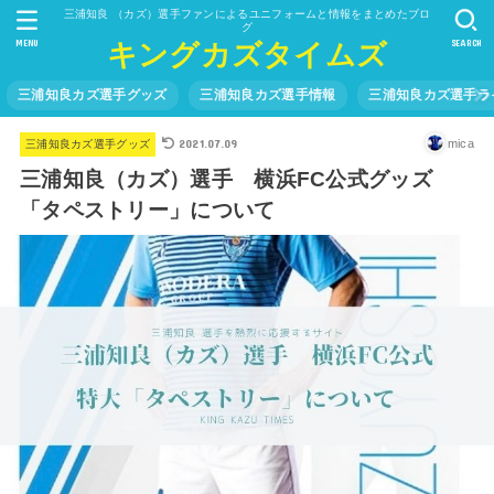
三浦知良 （カズ）選手ファンによるユニフォームと情報をまとめたブロ
グ
MENU
SEARCH
キングカズタイムズ
三浦知良カズ選手グッズ
三浦知良カズ選手情報
三浦知良カズ選手ラ
2021.07.09
mica
三浦知良カズ選手グッズ
三浦知良（カズ）選手 横浜FC公式グッズ
「タペストリー」について