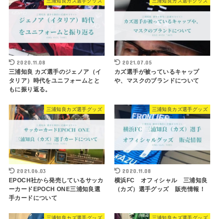
三浦知良カズ選手グッズ
三浦知良カズ選手グッズ
2020.11.08
2021.07.05
三浦知良 カズ選手のジェノア（イ
カズ選手が被っているキャップ
タリア）時代をユニフォームとと
や、マスクのブランドについて
もに振り返る。
三浦知良カズ選手グッズ
三浦知良カズ選手グッズ
2021.06.03
2020.11.08
EPOCH社から発売しているサッカ
横浜FC オフィシャル 三浦知良
ーカードEPOCH ONE三浦知良選
（カズ）選手グッズ 販売情報！
手カードについて
三浦知良カズ選手グッズ
三浦知良カズ選手グッズ