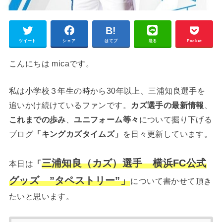
ツイート
シェア
はてブ
送る
Pocket
こんにちは micaです。
私は小学校３年生の時から30年以上、三浦知良選手を
追いかけ続けているファンです。
カズ選手の最新情報
、
これまでの歩み
、
ユニフォーム等々
について掘り下げる
ブログ
「キングカズタイムズ」
を日々更新しています。
三浦知良（カズ）選手 横浜FC公式
本日は
「
グッズ ”タペストリー”」
について書かせて頂き
たいと思います。