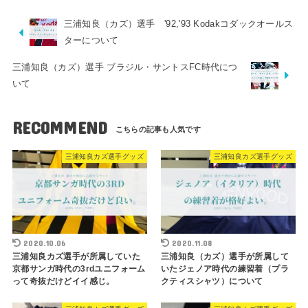
三浦知良（カズ）選手 '92,'93 Kodakコダックオールス
ターについて
三浦知良（カズ）選手 ブラジル・サントスFC時代につ
いて
RECOMMEND
三浦知良カズ選手グッズ
三浦知良カズ選手グッズ
2020.10.06
2020.11.08
三浦知良カズ選手が所属していた
三浦知良（カズ）選手が所属して
京都サンガ時代の3rdユニフォーム
いたジェノア時代の練習着（プラ
って奇抜だけどイイ感じ。
クティスシャツ）について